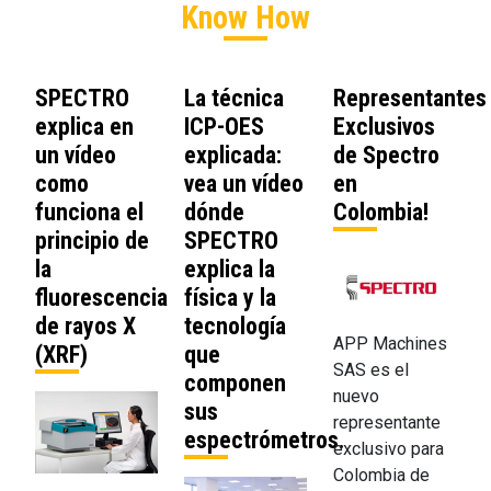
Know How
SPECTRO
La técnica
Representantes
explica en
ICP-OES
Exclusivos
un vídeo
explicada:
de Spectro
como
vea un vídeo
en
funciona el
dónde
Colombia!
principio de
SPECTRO
la
explica la
fluorescencia
física y la
de rayos X
tecnología
APP Machines
(XRF)
que
SAS es el
componen
nuevo
sus
representante
espectrómetros.
exclusivo para
Colombia de