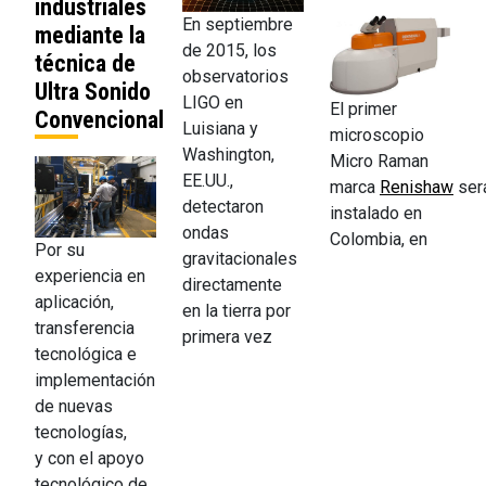
industriales
En septiembre
mediante la
de 2015, los
técnica de
observatorios
Ultra Sonido
LIGO en
El primer
Convencional
Luisiana y
microscopio
Washington,
Micro Raman
EE.UU.,
marca
Renishaw
ser
detectaron
instalado en
ondas
Colombia, en
Por su
gravitacionales
experiencia en
directamente
aplicación,
en la tierra por
transferencia
primera vez
tecnológica e
implementación
de nuevas
tecnologías,
y con el apoyo
tecnológico de