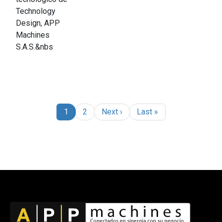
Technology
Design, APP
Machines
S.A.S.&nbs
Paginación
Página
Página
Siguiente página
Última página
1
2
Next ›
Last »