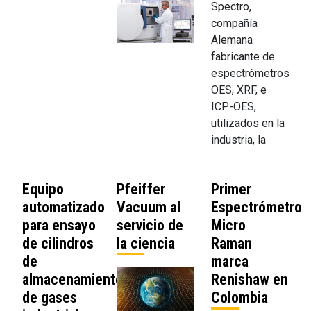
Spectro,
compañía
Alemana
fabricante de
espectrómetros
OES, XRF, e
ICP-OES,
utilizados en la
industria, la
Equipo
Pfeiffer
Primer
automatizado
Vacuum al
Espectrómetro
para ensayo
servicio de
Micro
de cilindros
la ciencia
Raman
de
marca
almacenamiento
Renishaw en
de gases
Colombia