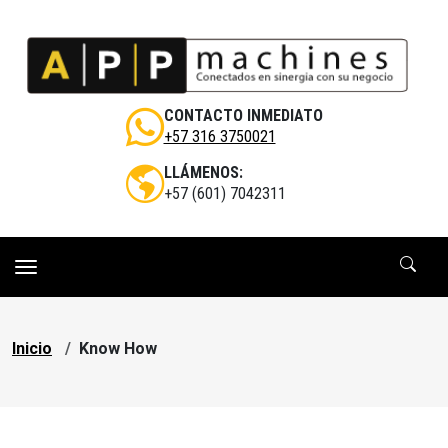
Pasar al contenido principal
CONTACTO INMEDIATO
+57 316 3750021
LLÁMENOS:
+57 (601) 7042311
Sobrescribir enlaces de ayuda a la navegac
Inicio
Know How