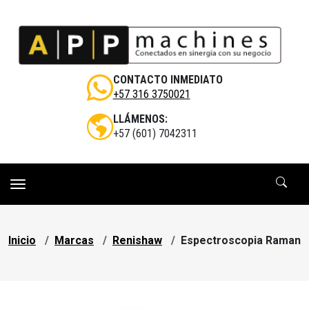
Pasar al contenido principal
CONTACTO INMEDIATO
+57 316 3750021
LLÁMENOS:
+57 (601) 7042311
Sobrescribir enlaces de ayuda a la navegac
Inicio
Marcas
Renishaw
Espectroscopia Raman