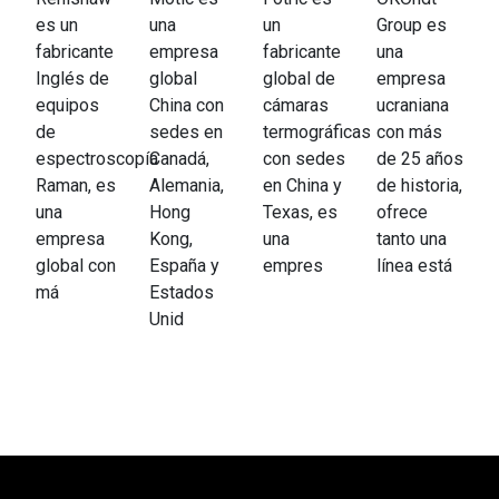
es un
una
un
Group es
fabricante
empresa
fabricante
una
Inglés de
global
global de
empresa
equipos
China con
cámaras
ucraniana
de
sedes en
termográficas
con más
espectroscopía
Canadá,
con sedes
de 25 años
Raman, es
Alemania,
en China y
de historia,
una
Hong
Texas, es
ofrece
empresa
Kong,
una
tanto una
global con
España y
empres
línea está
má
Estados
Unid