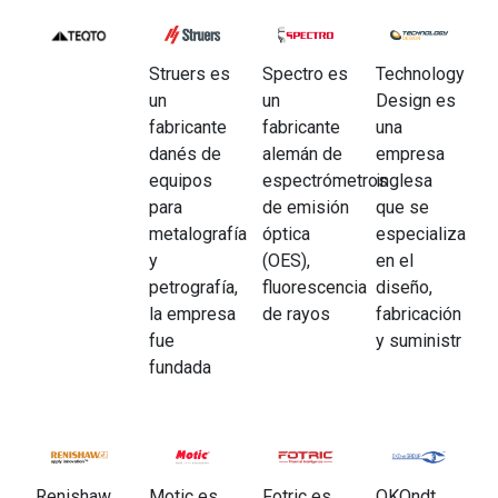
Struers es
Spectro es
Technology
un
un
Design es
fabricante
fabricante
una
danés de
alemán de
empresa
equipos
espectrómetros
inglesa
para
de emisión
que se
metalografía
óptica
especializa
y
(OES),
en el
petrografía,
fluorescencia
diseño,
la empresa
de rayos
fabricación
fue
y suministr
fundada
Renishaw
Motic es
Fotric es
OKOndt