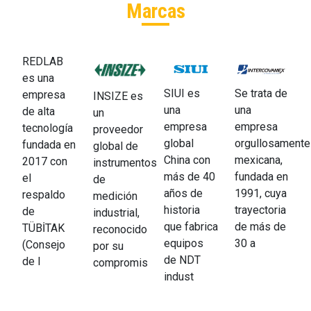
Marcas
REDLAB
es una
Se trata de
SIUI es
empresa
INSIZE es
una
una
de alta
un
empresa
empresa
tecnología
proveedor
orgullosamente
global
fundada en
global de
mexicana,
China con
2017 con
instrumentos
fundada en
más de 40
el
de
1991, cuya
años de
respaldo
medición
trayectoria
historia
de
industrial,
de más de
que fabrica
TÜBİTAK
reconocido
30 a
equipos
(Consejo
por su
de NDT
de I
compromis
indust