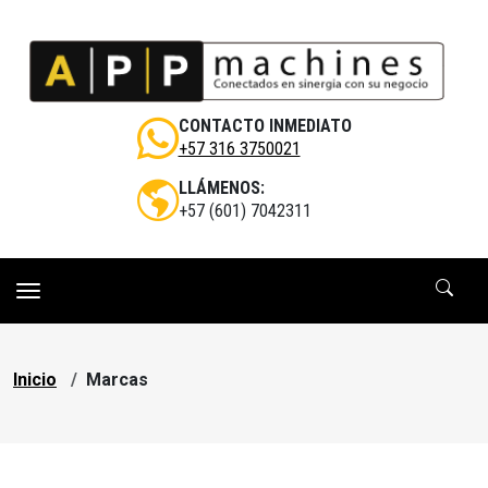
Pasar al contenido principal
CONTACTO INMEDIATO
+57 316 3750021
LLÁMENOS:
+57 (601) 7042311
Sobrescribir enlaces de ayuda a la navegac
Inicio
Marcas