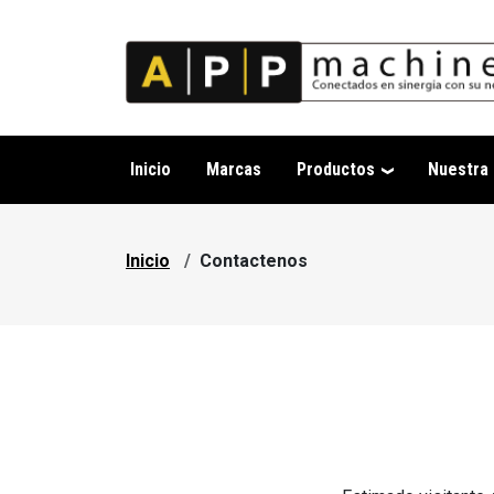
Pasar al contenido principal
Inicio
Marcas
Productos
Nuestra
Sobrescribir enlaces de a
Inicio
Contactenos
ctenos