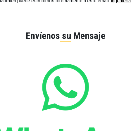
 tabmién puede escribirnos directamente a este email:
ingenier
Envíenos su Mensaje