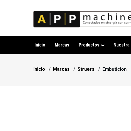
Pasar al contenido principal
Inicio
Marcas
Productos
Nuestra
Sobrescribir enlaces de a
Inicio
Marcas
Struers
Embuticion
Embutición